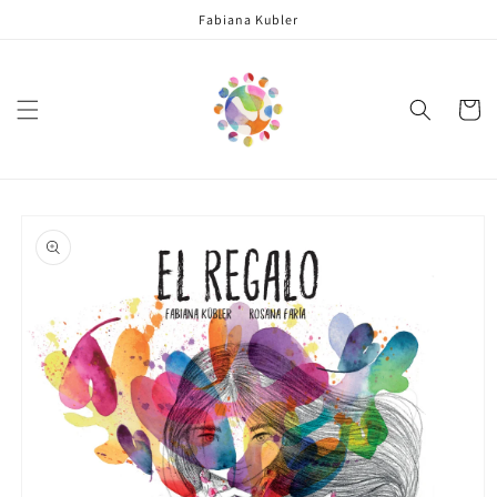
Skip to
Fabiana Kubler
content
Cart
Skip to
product
information