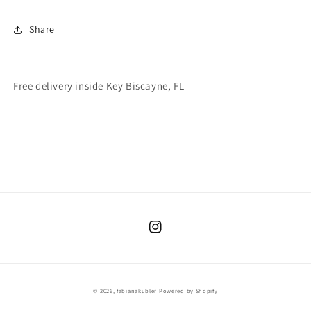
Share
Free delivery inside Key Biscayne, FL
Instagram
© 2026,
fabianakubler
Powered by Shopify