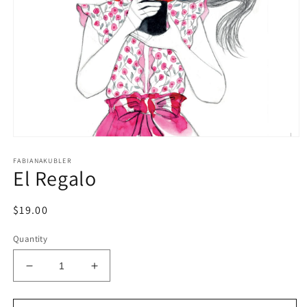
Open
media
FABIANAKUBLER
1
El Regalo
in
modal
Regular
$19.00
price
Quantity
Decrease
Increase
quantity
quantity
for
for